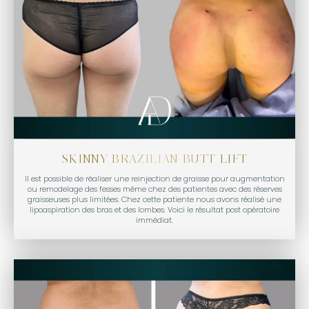
SKINNY BRAZILIAN BUTT LIFT
Il est possible de réaliser une reinjection de graisse pour augmentation
ou remodelage des fesses même chez des patientes avec des réserves
graisseuses plus limitées. Chez cette patiente nous avons réalisé une
lipoaspiration des bras et des lombes. Voici le résultat post opératoire
immédiat.