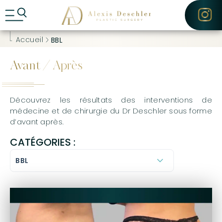
A
CONTACT
l
l
e
Accueil
BBL
r
d
i
Avant / Après
r
e
c
t
Découvrez les résultats des interventions de
e
médecine et de chirurgie du Dr Deschler sous forme
m
d’avant après.
e
n
CATÉGORIES :
t
a
u
c
o
n
t
e
n