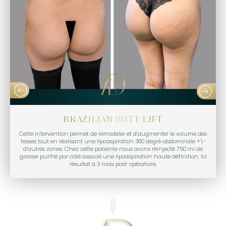
BRAZILIAN BUTT LIFT
Cette intervention permet de remodeler et d’augmenter le volume des
fesses tout en réalisant une lipoaspiration 360 degré abdominale +\-
d’autres zones. Chez cette patiente nous avons réinjecté 750 ml de
graisse purifié par côté associé une lipoaspiration haute définition. Ici
résultat à 3 mois post-opératoire.