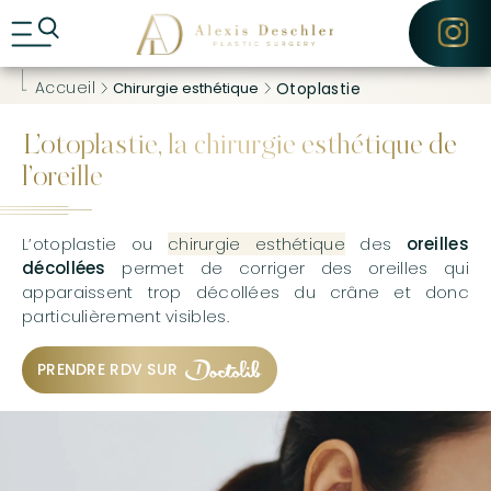
A
CONTACT
l
l
e
Accueil
Chirurgie esthétique
Otoplastie
r
d
i
L’otoplastie, la chirurgie esthétique de
r
e
l’oreille
c
t
e
L’otoplastie ou
chirurgie esthétique
des
oreilles
m
décollées
permet de corriger des oreilles qui
e
apparaissent trop décollées du crâne et donc
n
particulièrement visibles.
t
a
u
PRENDRE RDV SUR
c
o
n
t
e
n