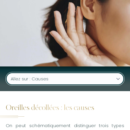
u
Oreilles décollées : les causes
On peut schématiquement distinguer trois types