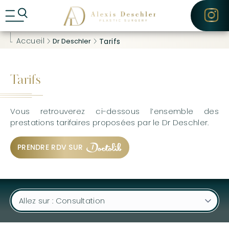
A
CONTACT
l
l
e
Accueil
Dr Deschler
Tarifs
r
d
i
r
Tarifs
e
c
t
e
Vous retrouverez ci-dessous l’ensemble des
m
prestations tarifaires proposées par le Dr Deschler.
e
n
PRENDRE RDV SUR
t
a
u
c
o
n
t
e
n