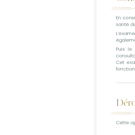
En consu
santé d
L’exame
égalemen
Puis le
consulta
Cet exa
fonction
Déro
Cette op