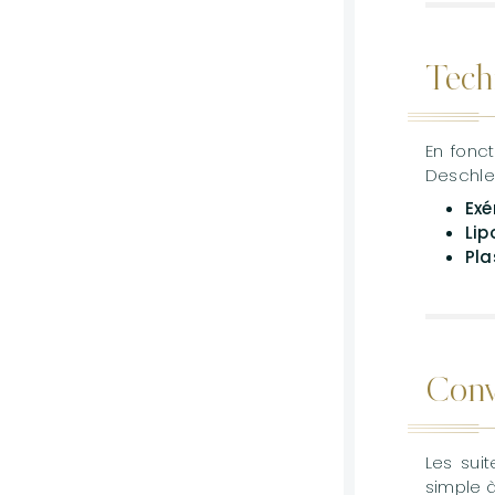
Tech
En fonc
Deschler
Exé
Lip
Pl
Conv
Les sui
simple 