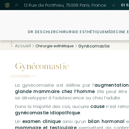
A
12 Rue de Ponthieu, 75008 Paris, France
01 5
l
l
e
r
d
DR DESCHLER
CHIRURGIE ESTHÉTIQUE
MÉDECINE 
i
r
Lieux
Chirurgie mammaire
Acide hya
A
e
Accueil
Chirurgie esthétique
Gynécomastie
c
Tarifs
Chirurgie de la silhouette
Botox
Ré
Li
t
e
Parcours patient
Chirurgie du visage
PRP
Co
Li
Li
Gynécomastie
m
Chirurgie intime
Mésothéra
As
Ab
Li
N
e
n
Cryolipoly
Se
Om
Pr
Li
t
La gynécomastie est définie par l’
augmentation
a
glande mammaire chez l’homme
. Elle peut être
M
Bo
Bl
Li
u
se développer à l’adolescence ou chez l’adulte.
c
Re
Li
Rh
Li
o
Dans la majorité des cas, aucune
cause
n’est retr
n
G
Li
Ot
gynécomastie idiopathique
.
t
Im
B
Un
examen clinique
ainsi qu’un
bilan hormonal
e
e
mammaire et testiculaire
permettent de confirm
n