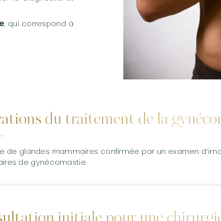
nioplastie
posuccion du double menton
e
, qui correspond à
cations du traitement de la gynéco
e de glandes mammaires confirmée par un examen d’image
ires de gynécomastie.
ultation initiale pour une chirurg