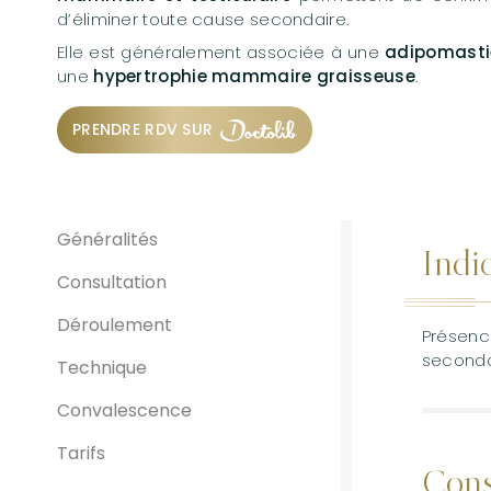
Gé
u
d’éliminer toute cause secondaire.
Li
Elle est généralement associée à une
adipomasti
une
hypertrophie mammaire graisseuse
.
PRENDRE RDV SUR
Généralités
Indi
Consultation
Déroulement
Présenc
seconda
Technique
Convalescence
Tarifs
Cons