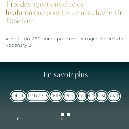
Prix des injections d’acide
hyaluronique pour les cernes chez le Dr
Deschler
A partir de 360 euros pour une seringue de 1ml de
Redensity 2
En savoir plus
PROFHILO
OVALE DU VISAGE
TEMPES
MENTON
LÈVRE
NEZ
FESSES
POINT G