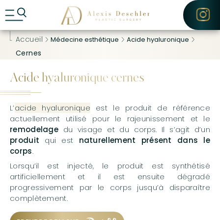
A
CONTACT
l
l
e
Accueil
Médecine esthétique
Acide hyaluronique
r
d
Cernes
i
r
Acide hyaluronique cernes
e
c
t
e
L’
acide hyaluronique
est le produit de référence
m
actuellement utilisé pour le rajeunissement et le
e
remodelage
du visage et du corps. Il s’agit d’un
n
produit
qui est
naturellement
présent dans le
t
corps
.
a
u
Lorsqu’il est injecté, le produit est synthétisé
c
artificiellement et il est ensuite dégradé
o
progressivement par le corps jusqu’à disparaître
n
complètement.
t
e
n