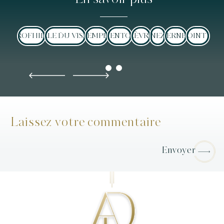
PROFHILO
OVALE DU VISAGE
TEMPES
MENTON
LÈVRE
NEZ
CERNES
POINT G
Laissez votre commentaire
Envoyer