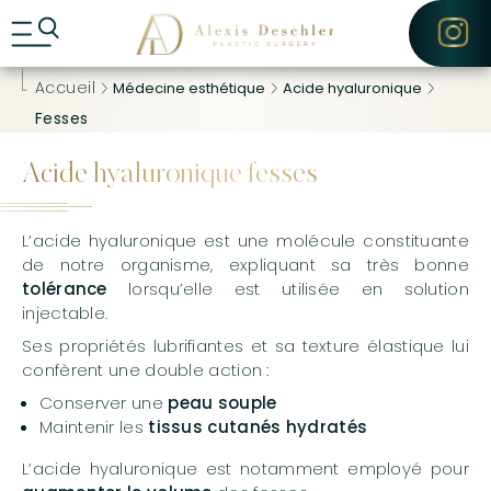
A
CONTACT
l
l
e
Accueil
Médecine esthétique
Acide hyaluronique
r
d
Fesses
i
r
Acide hyaluronique fesses
e
c
t
e
L’acide hyaluronique est une molécule constituante
m
de notre organisme, expliquant sa très bonne
e
tolérance
lorsqu’elle est utilisée en solution
n
injectable.
t
a
Ses propriétés lubrifiantes et sa texture élastique lui
u
confèrent une double action :
c
Conserver une
peau souple
o
n
Maintenir les
tissus cutanés hydratés
t
e
L’acide hyaluronique est notamment employé pour
n